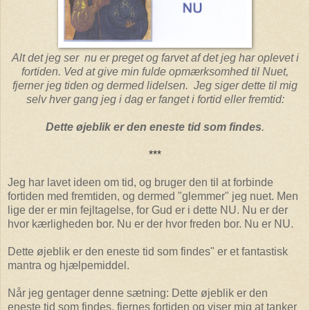
Alt det jeg ser nu er preget og farvet af det jeg har oplevet i
fortiden. Ved at give min fulde opmærksomhed til Nuet,
fjerner jeg tiden og dermed lidelsen. Jeg siger dette til mig
selv hver gang jeg i dag er fanget i fortid eller fremtid:
Dette øjeblik er den eneste tid som findes
.
***
Jeg har lavet ideen om tid, og bruger den til at forbinde
fortiden med fremtiden, og dermed "glemmer" jeg nuet. Men
lige der er min fejltagelse, for Gud er i dette NU. Nu er der
hvor kærligheden bor. Nu er der hvor freden bor. Nu er NU.
Dette øjeblik er den eneste tid som findes" er et fantastisk
mantra og hjælpemiddel.
Når jeg gentager denne sætning: Dette øjeblik er den
eneste tid som findes, fjernes fortiden og viser mig at tanker