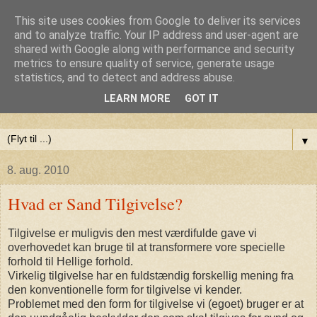
This site uses cookies from Google to deliver its services
Anne-Maries blog
and to analyze traffic. Your IP address and user-agent are
shared with Google along with performance and security
metrics to ensure quality of service, generate usage
Min blog om livet - om troen, håbet og kærligheden. Troen
statistics, and to detect and address abuse.
på Gud, håbet om fred og glæde for alle og kærligheden til
LEARN MORE
GOT IT
livet
▼
8. aug. 2010
Hvad er Sand Tilgivelse?
Tilgivelse er muligvis den mest værdifulde gave vi
overhovedet kan bruge til at transformere vore specielle
forhold til Hellige forhold.
Virkelig tilgivelse har en fuldstændig forskellig mening fra
den konventionelle form for tilgivelse vi kender.
Problemet med den form for tilgivelse vi (egoet) bruger er at