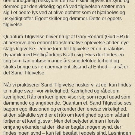
den uundgåelig beskylder den som skal tilgives for synd og
dermed gør den virkelig; og så ved tilgivelsen sætter man
sig I et bedre lys ved at blive opfattet som et hjælpeløs og
uskyldigt offer. Egoet skiller og dømmer. Dette er egoets
tilgivelse.
Quantum Tilgivelse bliver brugt af Gary Renard (Gud ER) til
at beskrive den enormt transformative oplevelse af den nye
slags tilgivelse. Denne form for tilgivelse er en mirakuløs
dynamik med Helligåndens Kraft i sig. Hvis der findes en
ting som kan opløse mange års smertefulde forhold og
straks bringe os i en permanent tilstand af Enhed – ja så er
det Sand Tilgivelse.
Når vi praktiserer Sand Tilgivelse husker vi at der kun findes
to mulige svar i vor virkelighed: Kærlighed og råbet om
kærlighed. Råb om kærlighed viser sig som regel udad som
dømmende og angribende. Quantum el. Sand Tilgivelse ses
bagom ego illusionen og erkender den eneste virkelighed,
at den såkaldte synd er et råb om kærlighed og som sådant
fortjener et kærligt svar. Men det betyder at man i første
omgang erkender at der ikke er begået nogen synd, der
findes ingen synd – kun fejl begået i egoets sind. Løsningen