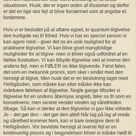
situationen. Husk, der er ingen orden af illusioner og derfor
er det en lige stor fejl at blive fornærmet som at angribe el.
fordømme.
Hvis vi er besluttet på at aflære egoet, er quantum tilgivelse
den hurtigste vej til frihed. Hvis vi har en speciel person vi
kan agere med – giver det os en unik mulighed for at
praktisere tilgivelse. Vi kan blive givet mangfoldige
muligheder for at tilgive- men vi bliver også udfordret af en
fælles frustration. Vi kan tilbyde tilgivelse ved at overse den
andens fejl, men vi FØLER os ikke tilgivende. Først føles
det som en mekanisk proces, som sker i sindet med den
hensigt at tilgive. Men husk det er en beslutning taget med
Helligånden, som måske kan eller måske ikke kan
indebære følelsen af tilgivelse. Nogle gange tilbyder vi
tilgivelse for en andens åbenlyse angreb, føler os fri som en
konsekvens, men senere vender vreden og såretheden
tilbage. Så kan vi tænke at den tilgivelse vi gav ikke virkede.
Jo – det gør den – det gør den altid! Når lag på lag af vrede
og sårethed kommer frem, kan vi bare overgive dem til
Helligånden. Vor bevidste hensigt at overse fejl er en
kontinuerlig proces og i begyndelsen bliver vi måske nødt til