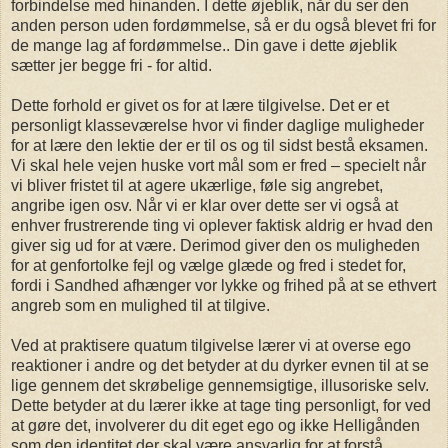
forbindelse med hinanden. I dette øjeblik, når du ser den
anden person uden fordømmelse, så er du også blevet fri for
de mange lag af fordømmelse.. Din gave i dette øjeblik
sætter jer begge fri - for altid.
Dette forhold er givet os for at lære tilgivelse. Det er et
personligt klasseværelse hvor vi finder daglige muligheder
for at lære den lektie der er til os og til sidst bestå eksamen.
Vi skal hele vejen huske vort mål som er fred – specielt når
vi bliver fristet til at agere ukærlige, føle sig angrebet,
angribe igen osv. Når vi er klar over dette ser vi også at
enhver frustrerende ting vi oplever faktisk aldrig er hvad den
giver sig ud for at være. Derimod giver den os muligheden
for at genfortolke fejl og vælge glæde og fred i stedet for,
fordi i Sandhed afhænger vor lykke og frihed på at se ethvert
angreb som en mulighed til at tilgive.
Ved at praktisere quatum tilgivelse lærer vi at overse ego
reaktioner i andre og det betyder at du dyrker evnen til at se
lige gennem det skrøbelige gennemsigtige, illusoriske selv.
Dette betyder at du lærer ikke at tage ting personligt, for ved
at gøre det, involverer du dit eget ego og ikke Helligånden
som den identitet der skal være ansvarlig for at forstå