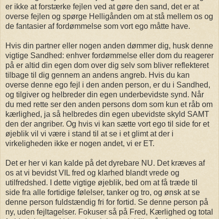
er ikke at forstærke fejlen ved at gøre den sand, det er at
overse fejlen og spørge Helligånden om at stå mellem os og
de fantasier af fordømmelse som vort ego måtte have.
Hvis din partner eller nogen anden dømmer dig, husk denne
vigtige Sandhed: enhver fordømmelse eller dom du reagerer
på er altid din egen dom over dig selv som bliver reflekteret
tilbage til dig gennem an andens angreb. Hvis du kan
overse denne ego fejl i den anden person, er du i Sandhed,
og tilgiver og helbreder din egen underbevidste synd. Når
du med rette ser den anden persons dom som kun et råb om
kærlighed, ja så helbredes din egen ubevidste skyld SAMT
den der angriber. Og hvis vi kan sætte vort ego til side for et
øjeblik vil vi være i stand til at se i et glimt at der i
virkeligheden ikke er nogen andet, vi er ET.
Det er her vi kan kalde på det dyrebare NU. Det kræves af
os at vi bevidst VIL fred og klarhed blandt vrede og
utilfredshed. I dette vigtige øjeblik, bed om at få træde til
side fra alle fortidige følelser, tanker og tro, og ønsk at se
denne person fuldstændig fri for fortid. Se denne person på
ny, uden fejltagelser. Fokuser så på Fred, Kærlighed og total