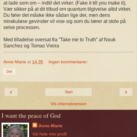
at lade som om – indtil det virker. (Fake it till you make it).
Vær sikker på at dit tilbud om quantum tilgivelse altid virker.
Du føler det måske ikke sådan lige der, men dens
mirakuløse gevinster vil vise sig som du lærer at stole på
selve processen.
Med tilladelse oversat fra ”Take me to Truth” af Nouk
Sanchez og Tomas Vieira
Anne-Marie
at
14.35
Ingen kommentarer:
Del
‹
›
Start
Vis internetversion
I want the peace of God
Anne-Marie
Vis hele min profil