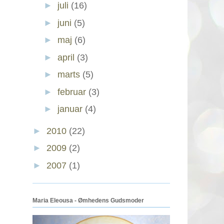
►
juli
(16)
►
juni
(5)
►
maj
(6)
►
april
(3)
►
marts
(5)
►
februar
(3)
►
januar
(4)
►
2010
(22)
►
2009
(2)
►
2007
(1)
Maria Eleousa - Ømhedens Gudsmoder