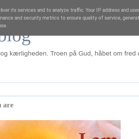
iver its services and to analyze traffic. Your IP address and use
mance and security metrics to ensure quality of service, genera
use.
blog
 og kærligheden. Troen på Gud, håbet om fred o
u are