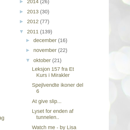
►
2014
(26)
►
2013
(30)
►
2012
(77)
▼
2011
(139)
►
december
(16)
►
november
(22)
▼
oktober
(21)
Leksjon 157 fra Et
Kurs i Mirakler
Spejlvendte ikoner del
6
At give slip...
Lyset for enden af
tunnelen..
ag
Watch me - by Lisa