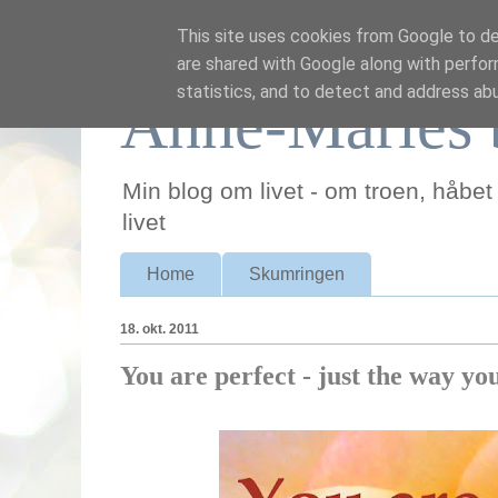
This site uses cookies from Google to del
are shared with Google along with perfor
statistics, and to detect and address ab
Anne-Maries 
Min blog om livet - om troen, håbet
livet
Home
Skumringen
18. okt. 2011
You are perfect - just the way yo