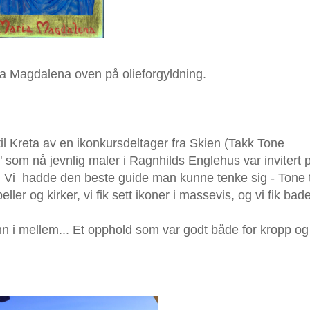
a Magdalena oven på olieforgyldning.
t til Kreta av en ikonkursdeltager fra Skien (Takk Tone
e" som nå jevnlig maler i Ragnhilds Englehus var invitert 
a! Vi hadde den beste guide man kunne tenke sig - Tone 
r og kirker, vi fik sett ikoner i massevis, og vi fik bade
 inn i mellem... Et opphold som var godt både for kropp og