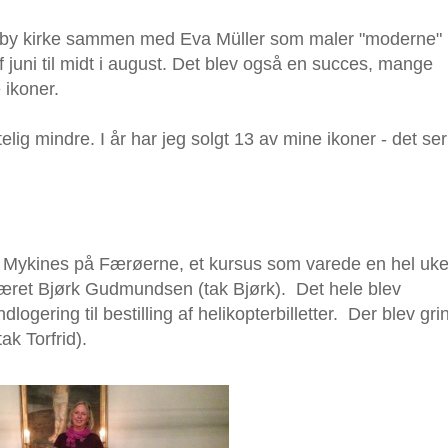
e i Vejby kirke sammen med Eva Müller som maler "moderne"
af juni til midt i august. Det blev også en succes, mange
 ikoner.
elig mindre. I år har jeg solgt 13 av mine ikoner - det ser
å Mykines på Færøerne, et kursus som varede en hel uke
været Bjørk Gudmundsen (tak Bjørk). Det hele blev
logering til bestilling af helikopterbilletter. Der blev grin
k Torfrid).