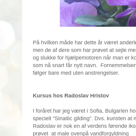
På hvilken måde har dette år været ander
men de af dere som har prøvet at sejle med
og slukke for hjælpemotoren når man er k
som nå snart får nytt navn. Fornemmelsen a
følger bare med uten anstrengelser.
Kursus hos Radoslav Hristov
I foråret har jeg været i Sofia, Bulgarien 
specielt "Sinaitic gilding". Dvs. kunsten at
Radoslav er nok en af verdens førende iko
prøvet at male ovenpå vandforgyldning