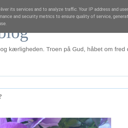
iver its services and to analyze traffic. Your IP address and use
mance and security metrics to ensure quality of service, genera
use.
blog
 og kærligheden. Troen på Gud, håbet om fred o
?