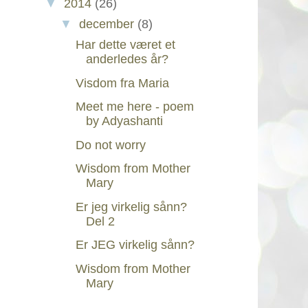
▼
2014
(26)
▼
december
(8)
Har dette været et
anderledes år?
Visdom fra Maria
Meet me here - poem
by Adyashanti
Do not worry
Wisdom from Mother
Mary
Er jeg virkelig sånn?
Del 2
Er JEG virkelig sånn?
Wisdom from Mother
Mary