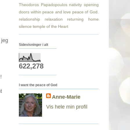
Theodoros Papadopoulos
nativity
opening
doors within
peace and love
peace of God.
relationship
relaxation
returning home
silence
temple of the Heart
 jeg
Sidevisninger i alt
622,278
!
I want the peace of God
t
Anne-Marie
Vis hele min profil