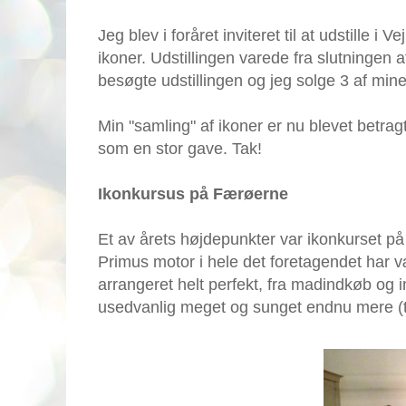
Jeg blev i foråret inviteret til at udstill
ikoner. Udstillingen varede fra slutningen 
besøgte udstillingen og jeg solge 3 af mine
Min "samling" af ikoner er nu blevet betragt
som en stor gave. Tak!
Ikonkursus på Færøerne
Et av årets højdepunkter var ikonkurset p
Primus motor i hele det foretagendet har 
arrangeret helt perfekt, fra madindkøb og ind
usedvanlig meget og sunget endnu mere (ta