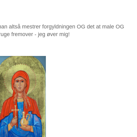
is man altså mestrer forgyldningen OG det at male OG
bruge fremover - jeg øver mig!