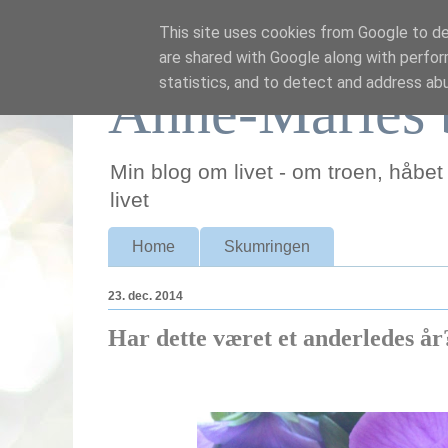
This site uses cookies from Google to del
are shared with Google along with perfor
statistics, and to detect and address ab
Anne-Maries 
Min blog om livet - om troen, håbet
livet
Home
Skumringen
23. dec. 2014
Har dette været et anderledes år