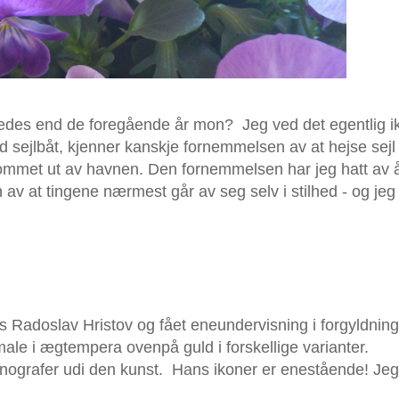
ledes end de foregående år mon? Jeg ved det egentlig i
 sejlbåt, kjenner kanskje fornemmelsen av at hejse sejl
ommet ut av havnen. Den fornemmelsen har jeg hatt av å
v at tingene nærmest går av seg selv i stilhed - og jeg
hos Radoslav Hristov og fået eneundervisning i forgyldnin
 male i ægtempera ovenpå guld i forskellige varianter.
nografer udi den kunst. Hans ikoner er enestående! Jeg 