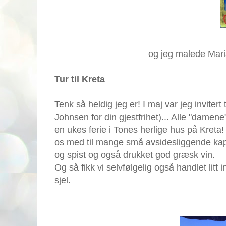
og jeg malede Mari
Tur til Kreta
Tenk så heldig jeg er!
I maj var jeg inviter
Johnsen for din gjestfrihet)... Alle "damen
en ukes ferie i Tones herlige hus på Kret
os med til mange små avsidesliggende kapelle
og spist og også drukket god græsk vin.
Og så fikk vi selvfølgelig også handlet litt
sjel.