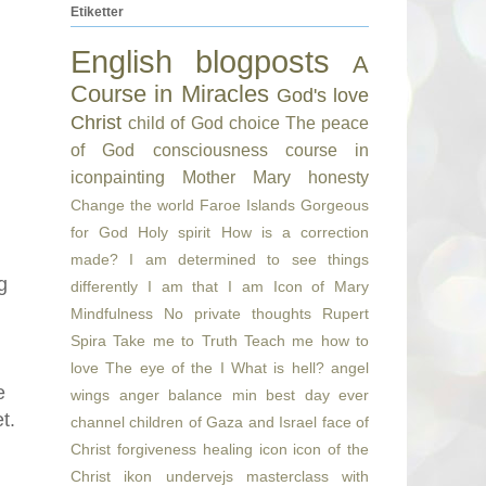
Etiketter
English blogposts
A
Course in Miracles
God's love
Christ
child of God
choice
The peace
of God
consciousness
course in
iconpainting
Mother Mary
honesty
Change the world
Faroe Islands
Gorgeous
for God
Holy spirit
How is a correction
made?
I am determined to see things
g
differently
I am that I am
Icon of Mary
Mindfulness
No private thoughts
Rupert
Spira
Take me to Truth
Teach me how to
love
The eye of the I
What is hell?
angel
e
wings
anger
balance min
best day ever
t.
channel
children of Gaza and Israel
face of
Christ
forgiveness
healing
icon
icon of the
Christ
ikon undervejs
masterclass with