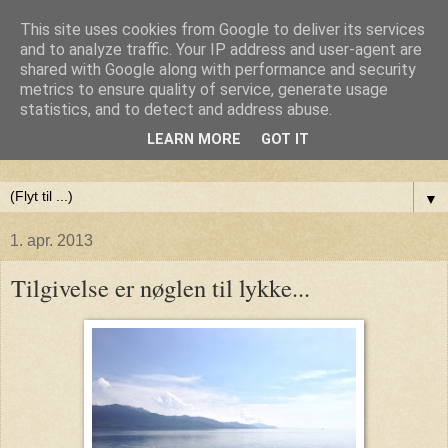
This site uses cookies from Google to deliver its services
Anne-Maries blog
and to analyze traffic. Your IP address and user-agent are
shared with Google along with performance and security
metrics to ensure quality of service, generate usage
Min blog om livet - om troen, håbet og kærligheden. Troen
statistics, and to detect and address abuse.
på Gud, håbet om fred og glæde for alle og kærligheden til
LEARN MORE
GOT IT
livet
▼
1. apr. 2013
Tilgivelse er nøglen til lykke...