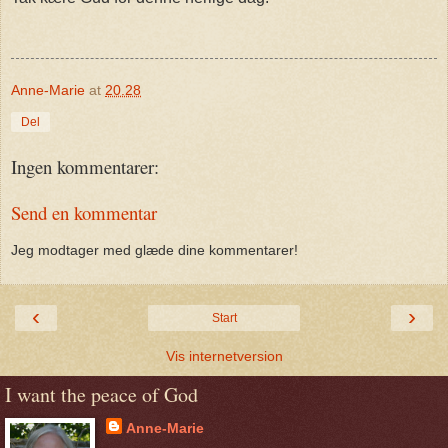
Anne-Marie
at
20.28
Del
Ingen kommentarer:
Send en kommentar
Jeg modtager med glæde dine kommentarer!
‹
›
Start
Vis internetversion
I want the peace of God
Anne-Marie