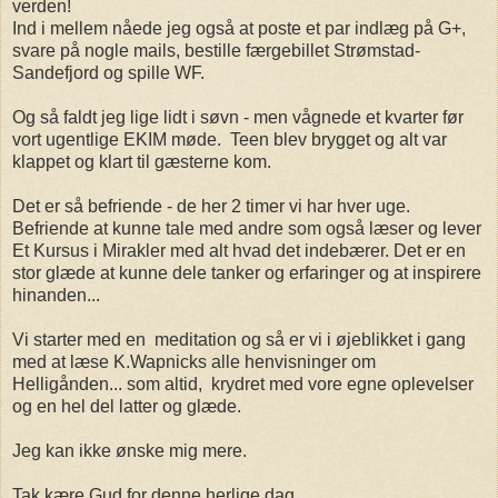
verden!
Ind i mellem nåede jeg også at poste et par indlæg på G+,
svare på nogle mails, bestille færgebillet Strømstad-
Sandefjord og spille WF.
Og så faldt jeg lige lidt i søvn - men vågnede et kvarter før
vort ugentlige EKIM møde. Teen blev brygget og alt var
klappet og klart til gæsterne kom.
Det er så befriende - de her 2 timer vi har hver uge.
Befriende at kunne tale med andre som også læser og lever
Et Kursus i Mirakler med alt hvad det indebærer. Det er en
stor glæde at kunne dele tanker og erfaringer og at inspirere
hinanden...
Vi starter med en meditation og så er vi i øjeblikket i gang
med at læse K.Wapnicks alle henvisninger om
Helligånden... som altid, krydret med vore egne oplevelser
og en hel del latter og glæde.
Jeg kan ikke ønske mig mere.
Tak kære Gud for denne herlige dag.