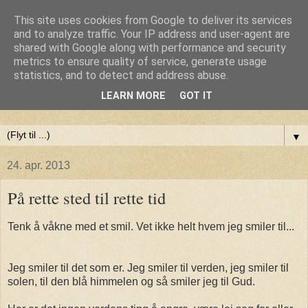
This site uses cookies from Google to deliver its services
Anne-Maries blog
and to analyze traffic. Your IP address and user-agent are
shared with Google along with performance and security
metrics to ensure quality of service, generate usage
Min blog om livet - om troen, håbet og kærligheden. Troen
statistics, and to detect and address abuse.
på Gud, håbet om fred og glæde for alle og kærligheden til
LEARN MORE
GOT IT
livet
▼
24. apr. 2013
På rette sted til rette tid
Tenk å våkne med et smil. Vet ikke helt hvem jeg smiler til...
Jeg smiler til det som er. Jeg smiler til verden, jeg smiler til
solen, til den blå himmelen og så smiler jeg til Gud.