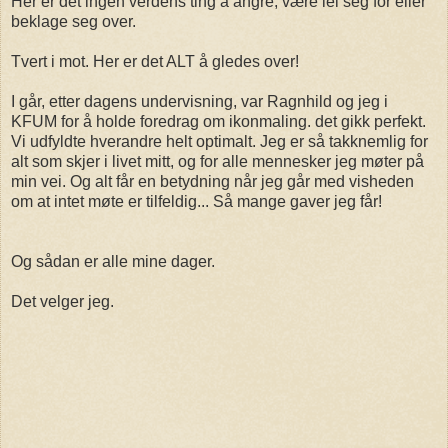
Her er det ingen verdens ting å angre, være lei seg for eller
beklage seg over.
Tvert i mot. Her er det ALT å gledes over!
I går, etter dagens undervisning, var Ragnhild og jeg i
KFUM for å holde foredrag om ikonmaling. det gikk perfekt.
Vi udfyldte hverandre helt optimalt. Jeg er så takknemlig for
alt som skjer i livet mitt, og for alle mennesker jeg møter på
min vei. Og alt får en betydning når jeg går med visheden
om at intet møte er tilfeldig... Så mange gaver jeg får!
Og sådan er alle mine dager.
Det velger jeg.