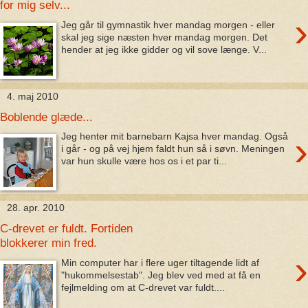
for mig selv...
›
Jeg går til gymnastik hver mandag morgen - eller
skal jeg sige næsten hver mandag morgen. Det
hender at jeg ikke gidder og vil sove længe. V...
4. maj 2010
Boblende glæde...
›
Jeg henter mit barnebarn Kajsa hver mandag. Også
i går - og på vej hjem faldt hun så i søvn. Meningen
var hun skulle være hos os i et par ti...
28. apr. 2010
C-drevet er fuldt. Fortiden
blokkerer min fred.
›
Min computer har i flere uger tiltagende lidt af
"hukommelsestab". Jeg blev ved med at få en
fejlmelding om at C-drevet var fuldt....