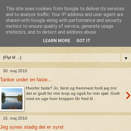
This site uses cookies from Google to deliver its services
Anne-Maries blog
and to analyze traffic. Your IP address and user-agent are
shared with Google along with performance and security
metrics to ensure quality of service, generate usage
Min blog om livet - om troen, håbet og kærligheden. Troen
statistics, and to detect and address abuse.
på Gud, håbet om fred og glæde for alle og kærligheden til
LEARN MORE
GOT IT
livet
▼
30. maj 2010
Tanker under en faste...
›
Hvorfor faste? Jo, først og fremmest fordi jeg tror
det er godt for min krop og også for min sjæl. Godt
med en uge hvor kroppen får fred til...
15. maj 2010
Jeg synes stadig det er synd