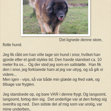
Det lignede denne store,
flotte hund.
Jeg fik råbt om han ville tage sin hund i snor, hvilket han
gjorde efter et godt stykke tid. Den havde standset ca. 10
meter fra os... Og der stod jeg som en saltstøtte. Han fik
den i snor, jeg forklarede ham at jeg var utryg, og så gik vi
videre...
Men igen - vips, så var både min glæde og fred væk, og
tilbage var frygten.
Jeg standsede op, og bare VAR i denne frygt. Og langsomt,
langsomt, fortog den sig. Det underlige var at den fortog sig
ovenfra og ned. Den sidste del af mig som var urolig, var
mine underben..