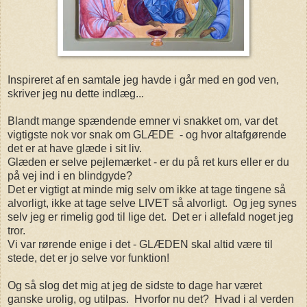
Inspireret af en samtale jeg havde i går med en god ven,
skriver jeg nu dette indlæg...
Blandt mange spændende emner vi snakket om, var det
vigtigste nok vor snak om GLÆDE - og hvor altafgørende
det er at have glæde i sit liv.
Glæden er selve pejlemærket - er du på ret kurs eller er du
på vej ind i en blindgyde?
Det er vigtigt at minde mig selv om ikke at tage tingene så
alvorligt, ikke at tage selve LIVET så alvorligt. Og jeg synes
selv jeg er rimelig god til lige det. Det er i allefald noget jeg
tror.
Vi var rørende enige i det - GLÆDEN skal altid være til
stede, det er jo selve vor funktion!
Og så slog det mig at jeg de sidste to dage har været
ganske urolig, og utilpas. Hvorfor nu det? Hvad i al verden