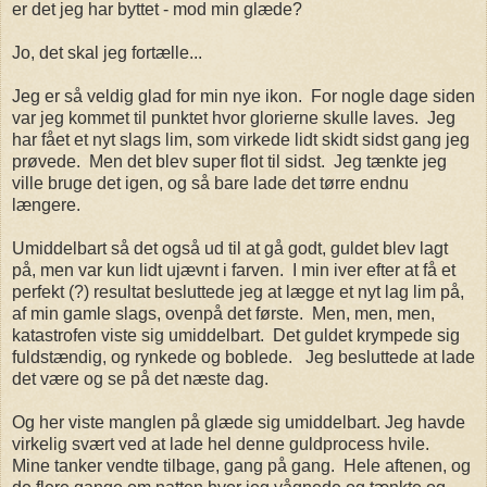
er det jeg har byttet - mod min glæde?
Jo, det skal jeg fortælle...
Jeg er så veldig glad for min nye ikon. For nogle dage siden
var jeg kommet til punktet hvor glorierne skulle laves. Jeg
har fået et nyt slags lim, som virkede lidt skidt sidst gang jeg
prøvede. Men det blev super flot til sidst. Jeg tænkte jeg
ville bruge det igen, og så bare lade det tørre endnu
længere.
Umiddelbart så det også ud til at gå godt, guldet blev lagt
på, men var kun lidt ujævnt i farven. I min iver efter at få et
perfekt (?) resultat besluttede jeg at lægge et nyt lag lim på,
af min gamle slags, ovenpå det første. Men, men, men,
katastrofen viste sig umiddelbart. Det guldet krympede sig
fuldstændig, og rynkede og boblede. Jeg besluttede at lade
det være og se på det næste dag.
Og her viste manglen på glæde sig umiddelbart. Jeg havde
virkelig svært ved at lade hel denne guldprocess hvile.
Mine tanker vendte tilbage, gang på gang. Hele aftenen, og