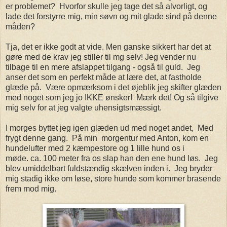
er problemet? Hvorfor skulle jeg tage det så alvorligt, og
lade det forstyrre mig, min søvn og mit glade sind på denne
måden?
Tja, det er ikke godt at vide. Men ganske sikkert har det at
gøre med de krav jeg stiller til mg selv! Jeg vender nu
tilbage til en mere afslappet tilgang - også til guld. Jeg
anser det som en perfekt måde at lære det, at fastholde
glæde på. Være opmærksom i det øjeblik jeg skifter glæden
med noget som jeg jo IKKE ønsker! Mærk det! Og så tilgive
mig selv for at jeg valgte uhensigtsmæssigt.
I morges byttet jeg igen glæden ud med noget andet, Med
frygt denne gang. På min morgentur med Anton, kom en
hundelufter med 2 kæmpestore og 1 lille hund os i
møde. ca. 100 meter fra os slap han den ene hund løs. Jeg
blev umiddelbart fuldstændig skælven inden i. Jeg bryder
mig stadig ikke om løse, store hunde som kommer brasende
frem mod mig.