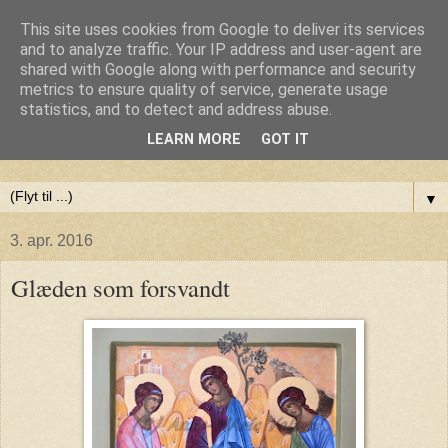
This site uses cookies from Google to deliver its services
Anne-Maries blog
and to analyze traffic. Your IP address and user-agent are
shared with Google along with performance and security
metrics to ensure quality of service, generate usage
Min blog om livet - om troen, håbet og kærligheden. Troen
statistics, and to detect and address abuse.
på Gud, håbet om fred og glæde for alle og kærligheden til
LEARN MORE
GOT IT
livet
▼
3. apr. 2016
Glæden som forsvandt