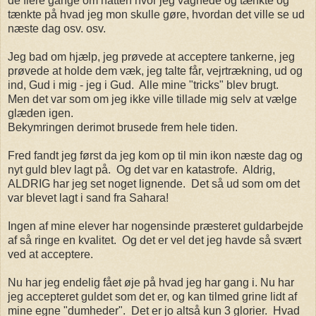
de flere gange om natten hvor jeg vågnede og tænkte og
tænkte på hvad jeg mon skulle gøre, hvordan det ville se ud
næste dag osv. osv.
Jeg bad om hjælp, jeg prøvede at acceptere tankerne, jeg
prøvede at holde dem væk, jeg talte får, vejrtrækning, ud og
ind, Gud i mig - jeg i Gud. Alle mine "tricks" blev brugt.
Men det var som om jeg ikke ville tillade mig selv at vælge
glæden igen.
Bekymringen derimot brusede frem hele tiden.
Fred fandt jeg først da jeg kom op til min ikon næste dag og
nyt guld blev lagt på. Og det var en katastrofe. Aldrig,
ALDRIG har jeg set noget lignende. Det så ud som om det
var blevet lagt i sand fra Sahara!
Ingen af mine elever har nogensinde præsteret guldarbejde
af så ringe en kvalitet. Og det er vel det jeg havde så svært
ved at acceptere.
Nu har jeg endelig fået øje på hvad jeg har gang i. Nu har
jeg accepteret guldet som det er, og kan tilmed grine lidt af
mine egne "dumheder". Det er jo altså kun 3 glorier. Hvad