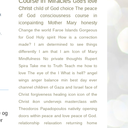
Course in Miracles
God's love
Christ
child of God
choice
The peace
t
of God
consciousness
course in
iconpainting
Mother Mary
honesty
Change the world
Faroe Islands
Gorgeous
.
for God
Holy spirit
How is a correction
made?
I am determined to see things
differently
I am that I am
Icon of Mary
Mindfulness
No private thoughts
Rupert
Spira
Take me to Truth
Teach me how to
love
The eye of the I
What is hell?
angel
wings
anger
balance min
best day ever
channel
children of Gaza and Israel
face of
Christ
forgiveness
healing
icon
icon of the
Christ
ikon undervejs
masterclass with
Theodoros Papadopoulos
nativity
opening
e og
doors within
peace and love
peace of God.
er
relationship
relaxation
returning home