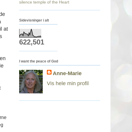
silence
temple of the Heart
ede
Sidevisninger i alt
å
l at
s
622,501
Men
I want the peace of God
le
Anne-Marie
Vis hele min profil
t
erne
eg