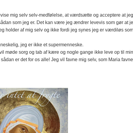
t vise mig selv selv-medfølelse, at værdsætte og acceptere at je
 sådan som jeg er. Det kan være jeg ændrer levevis som gør at j
eg holder af mig selv og ikke fordi jeg synes jeg er værdiløs so
enneskelig, jeg er ikke et supermenneske.
vil møde sorg og tab af kære og nogle gange ikke leve op til mi
ådan er det for os alle! Jeg vil favne mig selv, som Maria favner