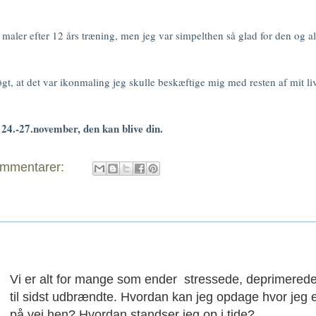
 maler efter 12 års træning, men jeg var simpelthen så glad for den og al
gt, at det var ikonmaling jeg skulle beskæftige mig med resten af mit liv
n 24.-27.november, den kan blive din.
ommentarer:
Vi er alt for mange som ender stressede, deprimered
til sidst udbrændte. Hvordan kan jeg opdage hvor jeg 
på vej hen? Hvordan standser jeg op i tide?