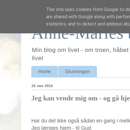
This site uses cookies from Google to del
are shared with Google along with perfor
statistics, and to detect and address ab
Anne-Maries 
Min blog om livet - om troen, håbet
livet
Home
Skumringen
19. nov. 2016
Jeg kan vende mig om - og gå hje
Har du det ikke også sådan en gang i mell
Jeg længes hjem - til Gud.