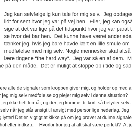
Jeg kan selvfølgelig kun tale for mig selv. Jeg opdag
lidt for sent hvor jeg var på vej hen. Eller, jeg kan ogs
sige at det var lige på det tidspunkt hvor jeg var parat ti
se hvor det bar hen. Det kunne have været anderlede
tænker jeg, hvis jeg bare havde lært en lille smule om
medfølelse med mig selv. Nogle mennesker skal altså
lære tingene "the hard way". Jeg var så en af dem. 
ene på den måde. Det er muligt at stoppe op i tide og sad
rere alle de signaler som kroppen giver mig, og holder op med a
r jeg mig selv medfølelse og plejer mig selv i denne situation?
 jeg ikke helt formår, og der jeg kommer til kort,
så betyder selv-
elv når jeg står ansigt til ansigt med personlige nederlag. Jeg
 lytter! Det er vigtigt at kikke på om jeg prøver at dulme signal
l eller indkøb... Hvorfor tror jeg at alt skal være perfekt? At j