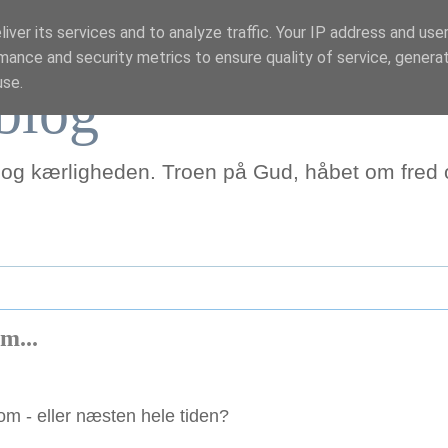
iver its services and to analyze traffic. Your IP address and use
mance and security metrics to ensure quality of service, genera
use.
blog
 og kærligheden. Troen på Gud, håbet om fred o
m...
om - eller næsten hele tiden?