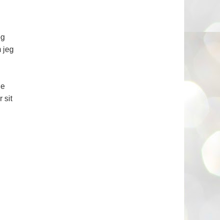
g
eg
m jeg
ne
 sit