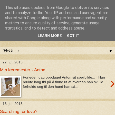
This site uses cookies from Google to deliver its services
Anne-Maries blog
and to analyze traffic. Your IP address and user-agent are
shared with Google along with performance and security
metrics to ensure quality of service, generate usage
Min blog om livet - om troen, håbet og kærligheden. Troen
statistics, and to detect and address abuse.
på Gud, håbet om fred og glæde for alle og kærligheden til
LEARN MORE
GOT IT
livet
▼
27. jul. 2013
Min læremester - Anton
›
Forleden dag oppdaget Anton sit speilbilde... Han
brukte lang tid på å finne ut af hvordan han skulle
forholde seg til den hund han så...
13. jul. 2013
Searching for love?