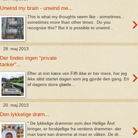
Unwind my brain - unwind me...
›
This is what my thoughts seem like - sometimes...
sometimes more than other times. Do you
recognize this? But it is possible to unwind...
28. maj 2013
Der findes ingen "private
tanker"...
›
Efter at min kære ven Fiffi ikke er her mere, har jeg
ikke altid startet dagen som jeg gjorde den gang. En
af dagens store glæde...
20. maj 2013
Den lykkelige drøm...
›
" De lykkelige drømmer som den Hellige Ånd
bringer, er forskjellige fra verdens drømmer- der
man bare kan drømme at man er våken. De dr...