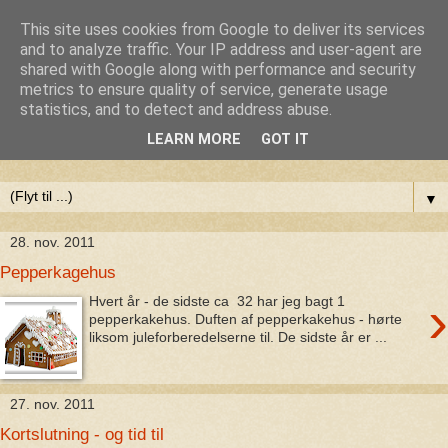
This site uses cookies from Google to deliver its services
Anne-Maries blog
and to analyze traffic. Your IP address and user-agent are
shared with Google along with performance and security
metrics to ensure quality of service, generate usage
Min blog om livet - om troen, håbet og kærligheden. Troen
statistics, and to detect and address abuse.
på Gud, håbet om fred og glæde for alle og kærligheden til
LEARN MORE
GOT IT
livet
▼
28. nov. 2011
Pepperkagehus
›
Hvert år - de sidste ca 32 har jeg bagt 1
pepperkakehus. Duften af pepperkakehus - hørte
liksom juleforberedelserne til. De sidste år er ...
27. nov. 2011
Kortslutning - og tid til