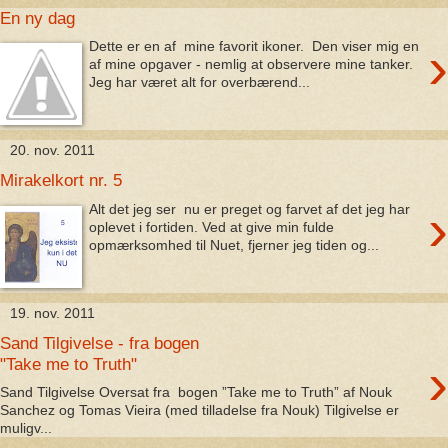
En ny dag
›
Dette er en af mine favorit ikoner. Den viser mig en
af mine opgaver - nemlig at observere mine tanker.
Jeg har været alt for overbærend...
20. nov. 2011
Mirakelkort nr. 5
›
Alt det jeg ser nu er preget og farvet af det jeg har
oplevet i fortiden. Ved at give min fulde
opmærksomhed til Nuet, fjerner jeg tiden og...
19. nov. 2011
Sand Tilgivelse - fra bogen
›
"Take me to Truth"
Sand Tilgivelse Oversat fra bogen ”Take me to Truth” af Nouk
Sanchez og Tomas Vieira (med tilladelse fra Nouk) Tilgivelse er
muligv...